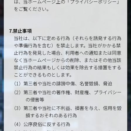
は、当ホームページ上の「プライバシーポリシー」
をご覧ください。
7.禁止事項
当社は、以下に定める行為（それらを誘発する行為
や準備行為を含む）を禁止します。当社がかかる禁
止行為を発見した場合、利用者への通知または同意
なく当ホームページからの削除、またはその他当該
禁止行為の結果もしくは効果を除去する措置をする
ことができるものとします。
（1）第三者や当社の誹謗中傷、名誉毀損、脅迫
（2）第三者や当社の著作権、財産権、プライバシー
の侵害等
（3）第三者や当社に不利益、損害を与え、信用を毀
損するおそれのある行為
（4）公序良俗に反する行為