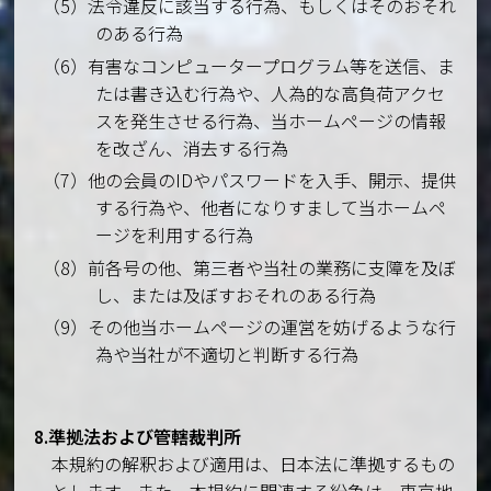
（5）法令違反に該当する行為、もしくはそのおそれ
のある行為
（6）有害なコンピュータープログラム等を送信、ま
たは書き込む行為や、人為的な高負荷アクセ
スを発生させる行為、当ホームページの情報
を改ざん、消去する行為
（7）他の会員のIDやパスワードを入手、開示、提供
する行為や、他者になりすまして当ホームペ
ージを利用する行為
（8）前各号の他、第三者や当社の業務に支障を及ぼ
し、または及ぼすおそれのある行為
（9）その他当ホームページの運営を妨げるような行
為や当社が不適切と判断する行為
8.準拠法および管轄裁判所
本規約の解釈および適用は、日本法に準拠するもの