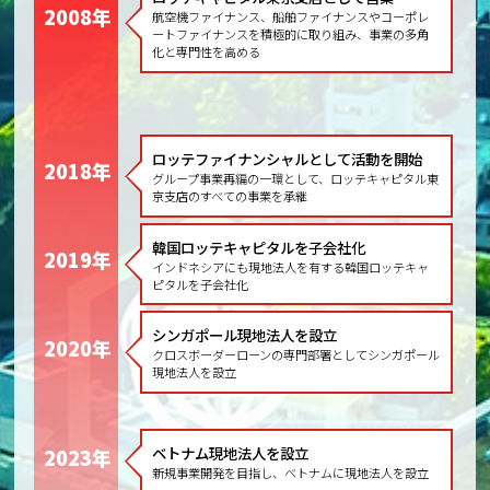
2008年
航空機ファイナンス、船舶ファイナンスやコーポレ
ートファイナンスを積極的に取り組み、事業の多角
化と専門性を高める
ロッテファイナンシャル
として活動を開始
2018年
グループ事業再編の一環として、ロッテキャピタル東
京支店のすべての事業を承継
韓国ロッテキャピタルを
子会社化
2019年
インドネシアにも現地法人を有する韓国ロッテキャ
ピタルを子会社化
シンガポール現地法人を設立
2020年
クロスボーダーローンの専門部署としてシンガポール
現地法人を設立
ベトナム現地法人を設立
2023年
新規事業開発を目指し、ベトナムに現地法人を設立